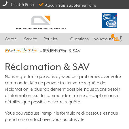
02 586 19 63
Aucun frais supplémentaire
NL
Garde-
Service
Pour les
Questions
Nouveautés
⌂
corps
Client
entreprises
»
Service Client
»
Réclamation & SAV
Réclamation & SAV
Nous regrettons que vous ayez eu des problèmes avec votre
commande. Afin de pouvoir traiter votre requête de
réclamation le plus rapidement possible, nous avons besoin
d’informations sur la commande et d’une description aussi
détaillée que possible de votre requête.
Vous pouvez aussi remplir le formulaire ci-dessous, et nous
prendrons contact avec vous au plus vite.