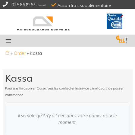
02 586 19 63
Aucun frais supplémentaire
(fermé)
NL
⌂
»
Order
»
Kassa
Kassa
Pour une livraison en Corse, veuillez contacter le service client avant de passer
commande.
Il semble qu'il n'y ait rien dans votre panier pour le
moment.