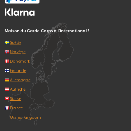
Maison du Garde-Corps à l’international !
Suède
Norvège
Danemark
Finlande
Allemagne
Autriche
Suisse
France
United Kingdom