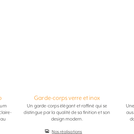
o
Garde-corps verre et inox
ium
Un garde-corps élégant et raffiné qui se
Une
laire-
distingue par la qualité de sa finition et son
auss
 au
design modern.
do
Nos réalisations