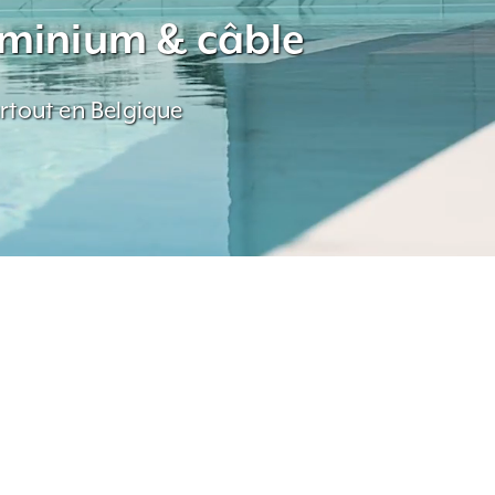
luminium & câble
rtout en Belgique