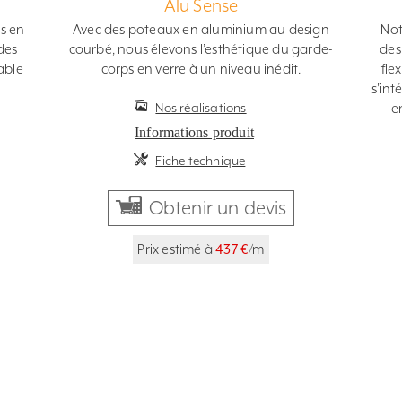
Alu Sense
es en
Avec des poteaux en aluminium au design
Not
des
courbé, nous élevons l’esthétique du garde-
des
able
corps en verre à un niveau inédit.
fle
s'in
Nos réalisations
e
Informations produit
Fiche technique
Obtenir un devis
Prix estimé à
437 €
/m