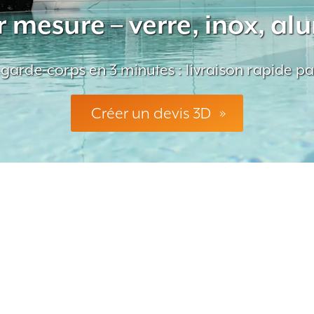
 mesure – verre, inox, a
 garde-corps en 3 minutes : livraison rapide pa
Créer un devis 3D
»