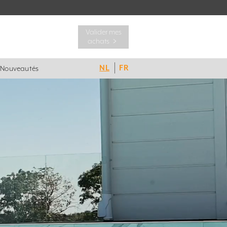
Valider mes
achats ﹥
NL
FR
Nouveautés