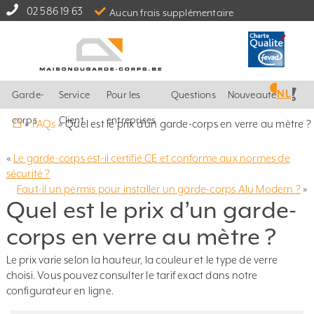
02 586 19 63
Aucun frais supplémentaire
NL
Garde-
Service
Pour les
Questions
Nouveautés
⌂
corps
Client
entreprises
»
FAQs
»
Quel est le prix d’un garde-corps en verre au mètre ?
«
Le garde-corps est-il certifié CE et conforme aux normes de
sécurité ?
Faut-il un permis pour installer un garde-corps Alu Modern ?
»
Quel est le prix d’un garde-
corps en verre au mètre ?
Le prix varie selon la hauteur, la couleur et le type de verre
choisi. Vous pouvez consulter le tarif exact dans notre
configurateur en ligne.