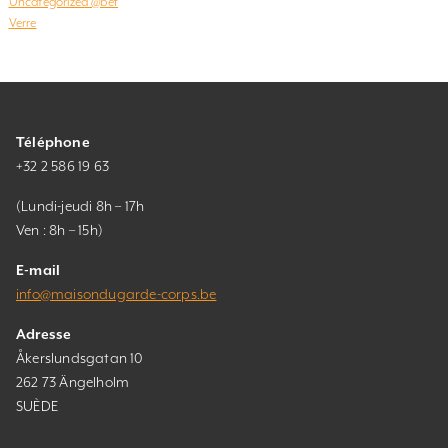
Uncategorized @bef
Verre
Téléphone
+32 2 586 19 63
(Lundi-jeudi 8h – 17h
Ven : 8h – 15h)
E-mail
info@maisondugarde-corps.be
Adresse
Åkerslundsgatan 10
262 73 Ängelholm
SUÈDE