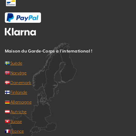
Maison du Garde-Corps à l’international !
Suède
Norvège
Danemark
Finlande
Allemagne
Autriche
Suisse
France