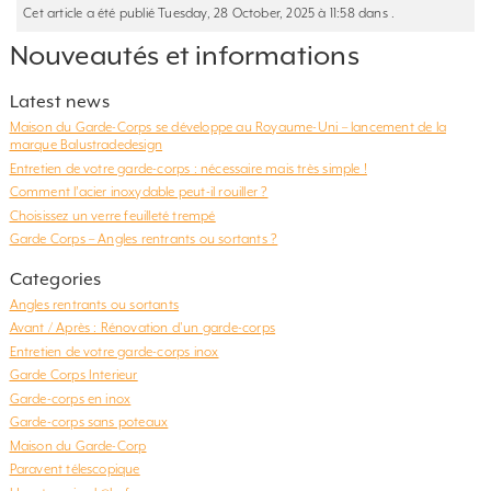
Cet article a été publié Tuesday, 28 October, 2025 à 11:58 dans .
Nouveautés et informations
Latest news
Maison du Garde-Corps se développe au Royaume-Uni – lancement de la
marque Balustradedesign
Entretien de votre garde-corps : nécessaire mais très simple !
Comment l’acier inoxydable peut-il rouiller ?
Choisissez un verre feuilleté trempé
Garde Corps – Angles rentrants ou sortants ?
Categories
Angles rentrants ou sortants
Avant / Après : Rénovation d'un garde-corps
Entretien de votre garde-corps inox
Garde Corps Interieur
Garde-corps en inox
Garde-corps sans poteaux
Maison du Garde-Corp
Paravent télescopique