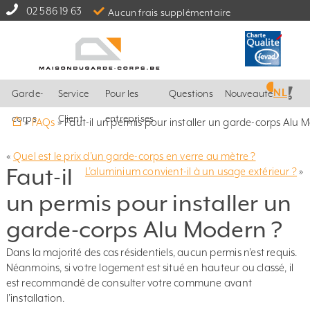
02 586 19 63
Aucun frais supplémentaire
NL
Garde-
Service
Pour les
Questions
Nouveautés
⌂
corps
Client
entreprises
»
FAQs
»
Faut-il un permis pour installer un garde-corps Alu 
«
Quel est le prix d’un garde-corps en verre au mètre ?
Faut-il
L’aluminium convient-il à un usage extérieur ?
»
un permis pour installer un
garde-corps Alu Modern ?
Dans la majorité des cas résidentiels, aucun permis n’est requis.
Néanmoins, si votre logement est situé en hauteur ou classé, il
est recommandé de consulter votre commune avant
l’installation.