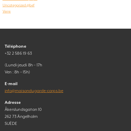
Uncategorized @bef
Verre
Téléphone
+32 2 586 19 63
(Lundi-jeudi 8h – 17h
Ven : 8h – 15h)
E-mail
info@maisondugarde-corps.be
Adresse
Åkerslundsgatan 10
262 73 Ängelholm
SUÈDE