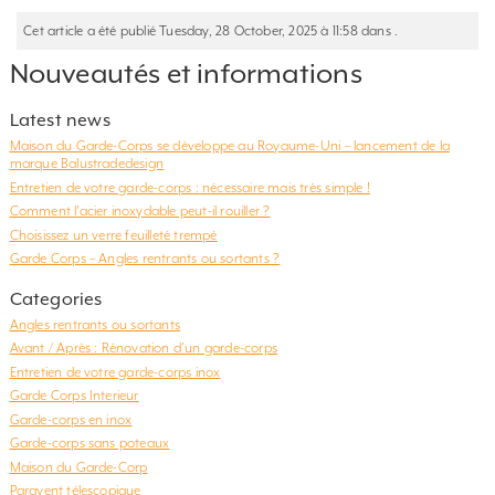
Cet article a été publié Tuesday, 28 October, 2025 à 11:58 dans .
Nouveautés et informations
Latest news
Maison du Garde-Corps se développe au Royaume-Uni – lancement de la
marque Balustradedesign
Entretien de votre garde-corps : nécessaire mais très simple !
Comment l’acier inoxydable peut-il rouiller ?
Choisissez un verre feuilleté trempé
Garde Corps – Angles rentrants ou sortants ?
Categories
Angles rentrants ou sortants
Avant / Après : Rénovation d'un garde-corps
Entretien de votre garde-corps inox
Garde Corps Interieur
Garde-corps en inox
Garde-corps sans poteaux
Maison du Garde-Corp
Paravent télescopique