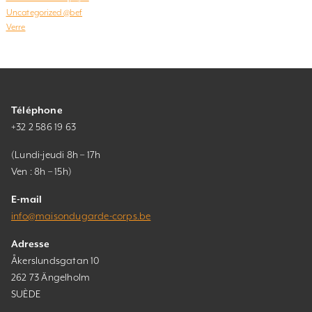
Uncategorized @bef
Verre
Téléphone
+32 2 586 19 63
(Lundi-jeudi 8h – 17h
Ven : 8h – 15h)
E-mail
info@maisondugarde-corps.be
Adresse
Åkerslundsgatan 10
262 73 Ängelholm
SUÈDE