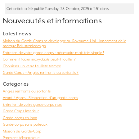
Cet article a été publié Tuesday, 28 October, 2025 à 11:51 dans .
Nouveautés et informations
Latest news
Maison du Garde-Corps se développe au Royaume-Uni – lancement de la
marque Balustradedesign
Entretien de votre garde-corps : nécessaire mais très simple !
Comment l’acier inoxydable peut-il rouiller ?
Choisissez un verre feuilleté trempé
Garde Corps – Angles rentrants ou sortants ?
Categories
Angles rentrants ou sortants
Avant / Après : Rénovation d'un garde-corps
Entretien de votre garde-corps inox
Garde Corps Interieur
Garde-corps en inox
Garde-corps sans poteaux
Maison du Garde-Corp
Paravent télescopique