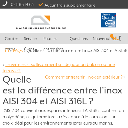
02 586 19 63
Aucun frais supplémentaire
NL
Garde-
Service
Pour les
Questions
Nouveautés
⌂
corps
Client
entreprises
»
FAQs
»
Quelle est la différence entre l’inox AISI 304 et AISI 31
«
Le verre est-il suffisamment solide pour un balcon ou une
terrasse ?
Quelle
Comment entretenir l’inox en extérieur ?
»
est la différence entre l’inox
AISI 304 et AISI 316L ?
L’AISI 304 convient aux espaces intérieurs. L’AISI 316L contient du
molybdène, ce qui améliore la résistance à la corrosion – un
choix idéal pour les environnements extérieurs ou marins.