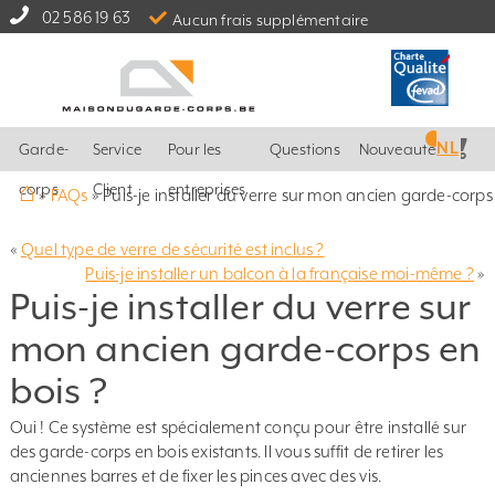
02 586 19 63
Aucun frais supplémentaire
NL
Garde-
Service
Pour les
Questions
Nouveautés
⌂
corps
Client
entreprises
»
FAQs
»
Puis-je installer du verre sur mon ancien garde-corps
«
Quel type de verre de sécurité est inclus ?
Puis-je installer un balcon à la française moi-même ?
»
Puis-je installer du verre sur
mon ancien garde-corps en
bois ?
Oui ! Ce système est spécialement conçu pour être installé sur
des garde-corps en bois existants. Il vous suffit de retirer les
anciennes barres et de fixer les pinces avec des vis.