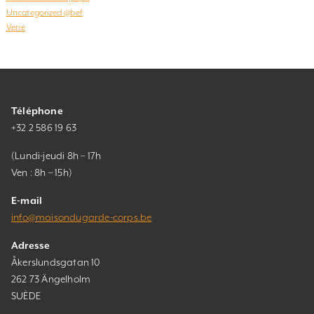
Uncategorized @bef
Verre
Téléphone
+32 2 586 19 63
(Lundi-jeudi 8h – 17h
Ven : 8h – 15h)
E-mail
info@maisondugarde-corps.be
Adresse
Åkerslundsgatan 10
262 73 Ängelholm
SUÈDE