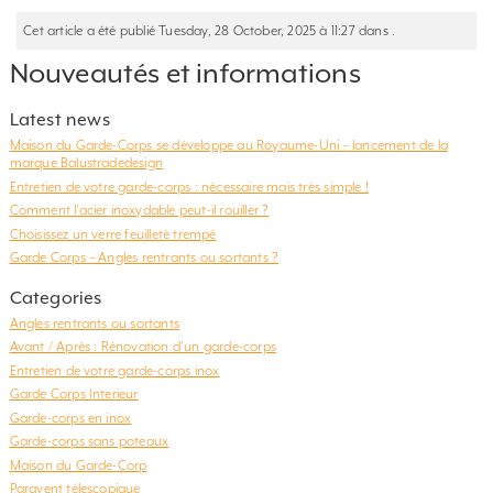
Cet article a été publié Tuesday, 28 October, 2025 à 11:27 dans .
Nouveautés et informations
Latest news
Maison du Garde-Corps se développe au Royaume-Uni – lancement de la
marque Balustradedesign
Entretien de votre garde-corps : nécessaire mais très simple !
Comment l’acier inoxydable peut-il rouiller ?
Choisissez un verre feuilleté trempé
Garde Corps – Angles rentrants ou sortants ?
Categories
Angles rentrants ou sortants
Avant / Après : Rénovation d'un garde-corps
Entretien de votre garde-corps inox
Garde Corps Interieur
Garde-corps en inox
Garde-corps sans poteaux
Maison du Garde-Corp
Paravent télescopique