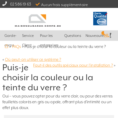
02 586 19 63
Aucun frais supplémentaire
NL
Garde-
Service
Pour les
Questions
Nouveautés
⌂
corps
Client
entreprises
»
FAQs
»
Puis-je choisir la couleur ou la teinte du verre ?
«
Où peut-on utiliser ce système ?
Puis-je
Faut-il des outils spéciaux pour l’installation ?
»
choisir la couleur ou la
teinte du verre ?
Oui – vous pouvez opter pour du verre clair, ou pour des verres
feuilletés colorés en gris ou opale, offrant plus d’intimité ou un
effet plus doux.