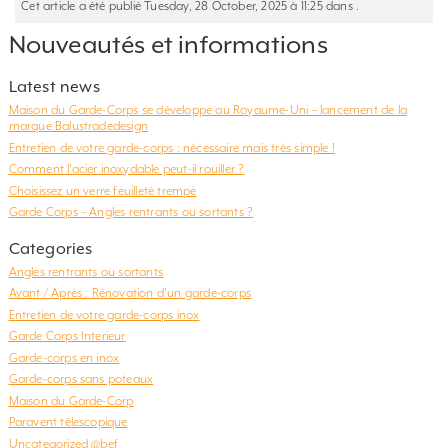
Cet article a été publié Tuesday, 28 October, 2025 à 11:25 dans .
Nouveautés et informations
Latest news
Maison du Garde-Corps se développe au Royaume-Uni – lancement de la
marque Balustradedesign
Entretien de votre garde-corps : nécessaire mais très simple !
Comment l’acier inoxydable peut-il rouiller ?
Choisissez un verre feuilleté trempé
Garde Corps – Angles rentrants ou sortants ?
Categories
Angles rentrants ou sortants
Avant / Après : Rénovation d'un garde-corps
Entretien de votre garde-corps inox
Garde Corps Interieur
Garde-corps en inox
Garde-corps sans poteaux
Maison du Garde-Corp
Paravent télescopique
Uncategorized @bef