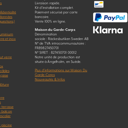
es
Livraison rapide.
Kit d’installation complet.
fidentialité
Paiement sécurisé par carte
 données
bancaire.
questions)
Vente 100% en ligne.
Maison du Garde-Corps
luminium
Dénomination
re et inox
sociale : Räckesbutiken Sweden AB
N° de TVA intracommunautaire :
FR89827450701
N° SIRET : 827450701 00012
ut verre
Notre unité de production est
située à Ängelholm, en Suède.
ox
Plus d’informations sur Maison Du
câbles
Garde-Corps
nçaise
Nouveautés & Infos
lôture
rre
e
 terrasse
e balcon
scalier
 piscine