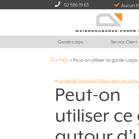
02 586 19 63
Aucun fr
Garde-corps
Service Client
⌂
»
FAQs
»
Peut-on utiliser ce garde-corps 
«
Le garde-corps est-il livré avec tous le
Peut-on
utiliser c
autour d’