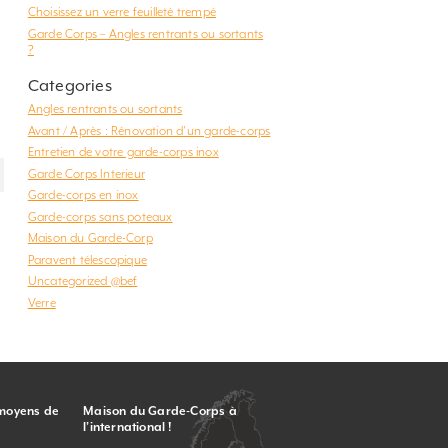
Choisissez un verre feuilleté trempé
Garde Corps – Angles rentrants ou sortants
?
Categories
Angles rentrants ou sortants
Avant / Après : Rénovation d'un garde-corps
Entretien de votre garde-corps inox
Garde Corps Interieur
Garde-corps en inox
Garde-corps sans poteaux
Maison du Garde-Corp
Paravent télescopique
Uncategorized @bef
Verre
 moyens de
Maison du Garde-Corps à
l’international !