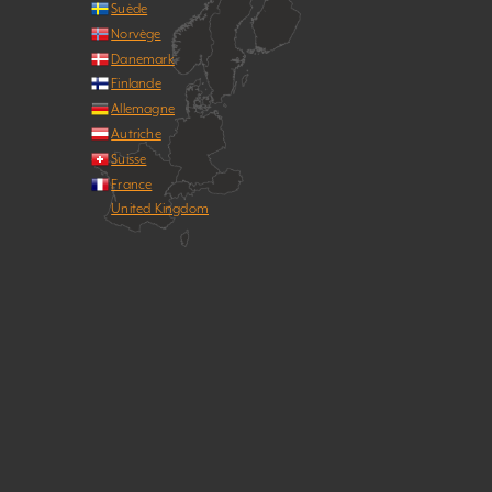
Suède
Norvège
Danemark
Finlande
Allemagne
Autriche
Suisse
France
United Kingdom