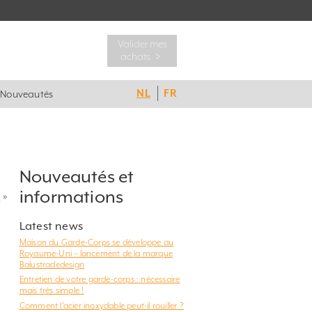
Valider mes
achats ﹥
NL
FR
Nouveautés
Nouveautés et
informations
?
»
Latest news
Maison du Garde-Corps se développe au
Royaume-Uni – lancement de la marque
Balustradedesign
Entretien de votre garde-corps : nécessaire
mais très simple !
Comment l’acier inoxydable peut-il rouiller ?