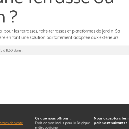
n ?
l pour les terrasses, toits-terrasses et plateformes de jardin. Sa
aéré en font une solution parfaitement adaptée aux extérieurs.
5 à 11:50 dans .
Ce que nous offrons :
Nous acceptons les
érales de vente
Frais de port inclus pour la Belgique
paiement suivants :
r
métropolitaine.