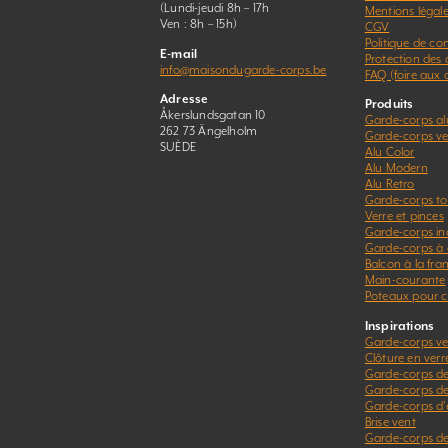
(Lundi-jeudi 8h – 17h
Mentions légal
Ven : 8h – 15h)
CGV
Politique de con
E-mail
Protection des
info@maisondugarde-corps.be
FAQ (foire aux 
Adresse
Produits
Åkerslundsgatan 10
Garde-corps a
262 73 Ängelholm
Garde-corps ver
SUÈDE
Alu Color
Alu Modern
Alu Retro
Garde-corps to
Verre et pinces
Garde-corps in
Garde-corps à 
Balcon à la fra
Main-courante
Poteaux pour c
Inspirations
Garde-corps ve
Clôture en verr
Garde-corps de
Garde-corps d
Garde-corps d’e
Brise vent
Garde-corps de