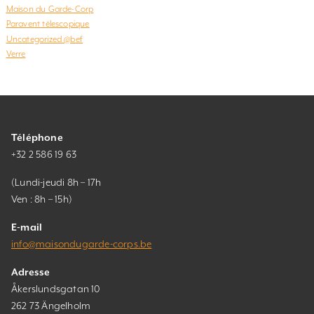
Maison du Garde-Corp
Paravent télescopique
Uncategorized @bef
Verre
Téléphone
+32 2 586 19 63
(Lundi-jeudi 8h – 17h
Ven : 8h – 15h)
E-mail
info@maisondugarde-corps.be
Adresse
Åkerslundsgatan 10
262 73 Ängelholm