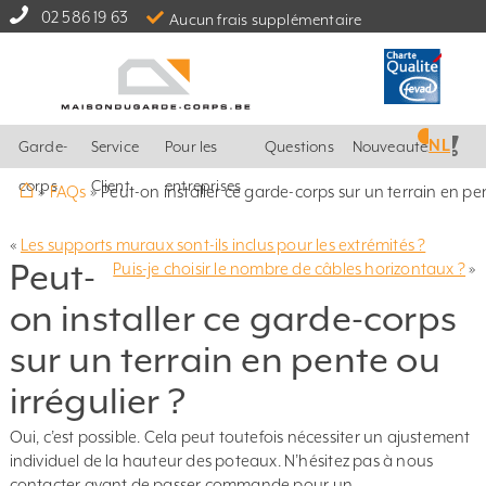
02 586 19 63
Aucun frais supplémentaire
NL
Garde-
Service
Pour les
Questions
Nouveautés
⌂
corps
Client
entreprises
»
FAQs
»
Peut-on installer ce garde-corps sur un terrain en pen
«
Les supports muraux sont-ils inclus pour les extrémités ?
Peut-
Puis-je choisir le nombre de câbles horizontaux ?
»
on installer ce garde-corps
sur un terrain en pente ou
irrégulier ?
Oui, c’est possible. Cela peut toutefois nécessiter un ajustement
individuel de la hauteur des poteaux. N’hésitez pas à nous
contacter avant de passer commande pour un