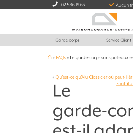
02 586 19 63
Aucun fr
Garde-corps
Service Client
⌂
»
FAQs
»
Le garde-corps sans poteaux est
«
Qu’est-ce qu’Alu Classic et où peut-il êtr
Le
Faut-il 
garde-cor
est-il ada