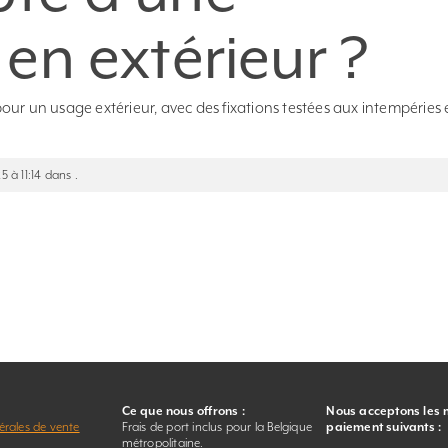
 en extérieur ?
ur un usage extérieur, avec des fixations testées aux intempéries 
5 à 11:14 dans .
Ce que nous offrons :
Nous acceptons les
érales de vente
Frais de port inclus pour la Belgique
paiement suivants :
r
métropolitaine.