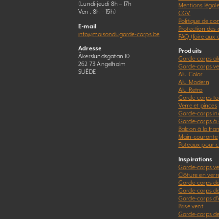
(Lundi-jeudi 8h – 17h
Mentions légal
Ven : 8h – 15h)
CGV
Politique de con
E-mail
Protection des
info@maisondugarde-corps.be
FAQ (foire aux 
Adresse
Produits
Åkerslundsgatan 10
Garde-corps a
262 73 Ängelholm
Garde-corps ver
SUÈDE
Alu Color
Alu Modern
Alu Retro
Garde-corps to
Verre et pinces
Garde-corps in
Garde-corps à 
Balcon à la fra
Main-courante
Poteaux pour c
Inspirations
Garde-corps ve
Clôture en verr
Garde-corps de
Garde-corps d
Garde-corps d’e
Brise vent
Garde-corps de