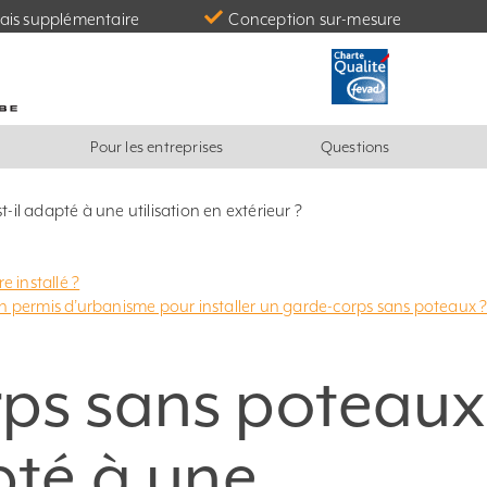
ais supplémentaire
Conception sur-mesure
Pour les entreprises
Questions
-il adapté à une utilisation en extérieur ?
e installé ?
un permis d’urbanisme pour installer un garde-corps sans poteaux 
ps sans poteaux
pté à une