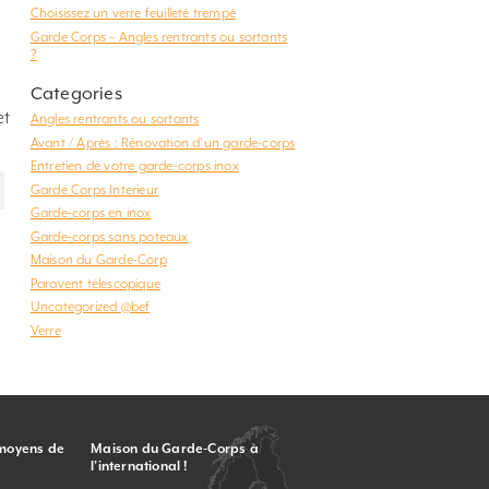
Choisissez un verre feuilleté trempé
Garde Corps – Angles rentrants ou sortants
?
Categories
et
Angles rentrants ou sortants
Avant / Après : Rénovation d'un garde-corps
Entretien de votre garde-corps inox
Garde Corps Interieur
Garde-corps en inox
Garde-corps sans poteaux
Maison du Garde-Corp
Paravent télescopique
Uncategorized @bef
Verre
 moyens de
Maison du Garde-Corps à
l’international !