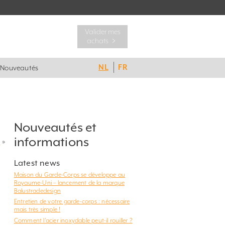
Valider mes
achats ﹥
NL
FR
Nouveautés
Nouveautés et
informations
?
»
Latest news
Maison du Garde-Corps se développe au
Royaume-Uni – lancement de la marque
Balustradedesign
Entretien de votre garde-corps : nécessaire
mais très simple !
Comment l’acier inoxydable peut-il rouiller ?