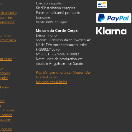
es
Livraison rapide.
Kit d’installation complet.
fidentialité
Paiement sécurisé par carte
 données
bancaire.
questions)
Vente 100% en ligne.
Maison du Garde-Corps
luminium
Dénomination
re et inox
sociale : Räckesbutiken Sweden AB
N° de TVA intracommunautaire :
FR89827450701
N° SIRET : 827450701 00012
ut verre
Notre unité de production est
située à Ängelholm, en Suède.
ox
Plus d’informations sur Maison Du
câbles
Garde-Corps
nçaise
Nouveautés & Infos
lôture
rre
e
 terrasse
e balcon
scalier
 piscine