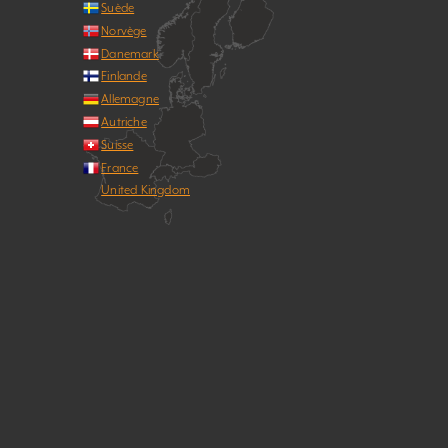
Suède
Norvège
Danemark
Finlande
Allemagne
Autriche
Suisse
France
United Kingdom