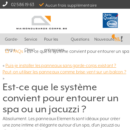
02 586 19 63
Aucun frais supplémentaire
NL
Garde-
Service
Pour les
Questions
Nouveautés
⌂
corps
Client
entreprises
»
FAQs
»
Est-ce que le système convient pour entourer un spa 
«
Puis-je installer les panneaux sans garde-corps existant ?
Peut-on utiliser les panneaux comme brise-vent sur un balcon ?
»
Est-ce que le système
convient pour entourer un
spa ou un jacuzzi ?
Absolument. Les panneaux Elements sont idéaux pour créer
une zone intime et élégante autour d’un spa, d’un jacuzzi ou