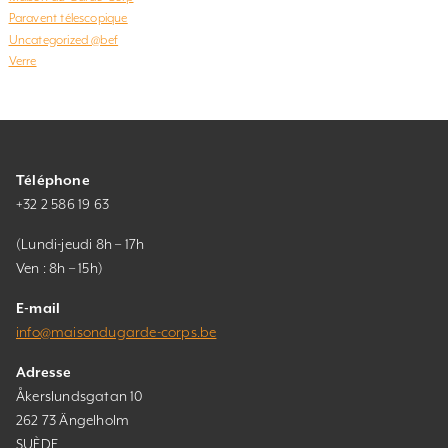
Paravent télescopique
Uncategorized @bef
Verre
Téléphone
+32 2 586 19 63
(Lundi-jeudi 8h – 17h
Ven : 8h – 15h)
E-mail
info@maisondugarde-corps.be
Adresse
Åkerslundsgatan 10
262 73 Ängelholm
SUÈDE