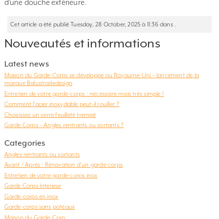
d’une douche extérieure.
Cet article a été publié Tuesday, 28 October, 2025 à 11:36 dans .
Nouveautés et informations
Latest news
Maison du Garde-Corps se développe au Royaume-Uni – lancement de la
marque Balustradedesign
Entretien de votre garde-corps : nécessaire mais très simple !
Comment l’acier inoxydable peut-il rouiller ?
Choisissez un verre feuilleté trempé
Garde Corps – Angles rentrants ou sortants ?
Categories
Angles rentrants ou sortants
Avant / Après : Rénovation d'un garde-corps
Entretien de votre garde-corps inox
Garde Corps Interieur
Garde-corps en inox
Garde-corps sans poteaux
Maison du Garde-Corp