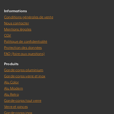
Informations
Conditions générales de vente
Nous contacter
Mentions légales
CGV
Politique de confidentialité
Protection des données
FAQ (foire aux questions)
Produits
Garde-corps aluminium
Garde-corps verre et inox
Alu Color
Alu Modern
Alu Retro
Garde-corps tout verre
Verre et pinces
Garde-corps inox