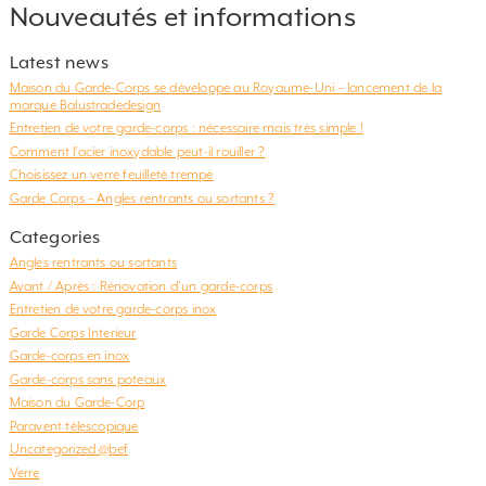
profiter de son balcon ou de sa terrasse. Ce
Nouveautés et informations
sont les seuls endroits où on […]
Latest news
Maison du Garde-Corps se développe au Royaume-Uni – lancement de la
marque Balustradedesign
Entretien de votre garde-corps : nécessaire mais très simple !
Comment l’acier inoxydable peut-il rouiller ?
Choisissez un verre feuilleté trempé
Garde Corps – Angles rentrants ou sortants ?
Categories
Angles rentrants ou sortants
Avant / Après : Rénovation d'un garde-corps
Entretien de votre garde-corps inox
Garde Corps Interieur
Garde-corps en inox
Garde-corps sans poteaux
Maison du Garde-Corp
Paravent télescopique
Uncategorized @bef
Verre