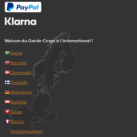
Maison du Garde-Corps à l’international !
Suède
Norvège
Danemark
Finlande
Allemagne
Autriche
Suisse
France
United Kingdom