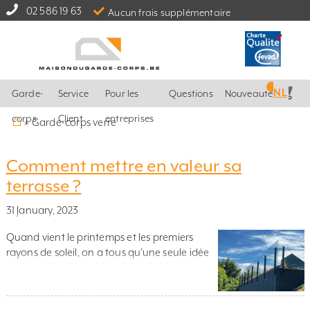
02 586 19 63
Aucun frais supplémentaire
NL
Garde-
Service
Pour les
Questions
Nouveautés
⌂
corps
Client
entreprises
»
Garde-corps verre
Comment mettre en valeur sa
terrasse ?
31 January, 2023
Quand vient le printemps et les premiers
rayons de soleil, on a tous qu’une seule idée
en tête, c’est d’être à l’extérieur le plus
possible, sortir de chez soi et profiter du beau
temps. Pour beaucoup, c’est le moment de