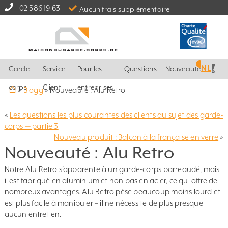
02 586 19 63
Aucun frais supplémentaire
NL
Garde-
Service
Pour les
Questions
Nouveautés
⌂
corps
Client
entreprises
»
Blogg
»
Nouveauté : Alu Retro
«
Les questions les plus courantes des clients au sujet des garde-
corps — partie 3
Nouveau produit : Balcon à la française en verre
»
Nouveauté : Alu Retro
Notre Alu Retro s’apparente à un garde-corps barreaudé, mais
il est fabriqué en aluminium et non pas en acier, ce qui offre de
nombreux avantages. Alu Retro pèse beaucoup moins lourd et
est plus facile à manipuler – il ne nécessite de plus presque
aucun entretien.