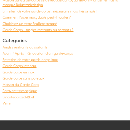
Maison du Garde-Corps se développe au Royaume-Uni – lancement de la
marque Balustradedesign
Entretien de votre garde-corps : nécessaire mais très simple !
Comment l’acier inoxydable peut-il rouiller ?
Choisissez un verre feuilleté trempé
Garde Corps – Angles rentrants ou sortants ?
Categories
Angles rentrants ou sortants
Avant / Après : Rénovation d'un garde-corps
Entretien de votre garde-corps inox
Garde Corps Interieur
Garde-corps en inox
Garde-corps sans poteaux
Maison du Garde-Corp
Paravent télescopique
Uncategorized @bef
Verre