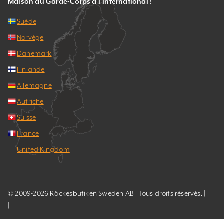
Maison du Garde-Corps à l’international !
Suède
Norvège
Danemark
Finlande
Allemagne
Autriche
Suisse
France
United Kingdom
© 2009-2026 Räckesbutiken Sweden AB | Tous droits réservés. |
|