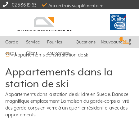
02 586 19 63
Aucun frais supplémentaire
NL
Garde-
Service
Pour les
Questions
Nouveautés
⌂
corps
Client
entreprises
»
Appartements dans la station de ski
Appartements dans la
station de ski
Appartements dans la station de ski Idre en Suède. Dans ce
magnifique emplacement La maison du garde-corps a livré
des garde-corps en verre à un quartier résidentiel avec des
appartements.